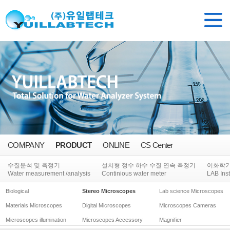
COMPANY
PRODUCT
ONLINE
CS Center
수질분석 및 측정기
설치형 정수 하수 수질 연속 측정기
이화학
Water measurement /analysis
Continious water meter
LAB Ins
Biological
Stereo Microscopes
Lab science Microscopes
Materials Microscopes
Digital Microscopes
Microscopes Cameras
Microscopes illumination
Microscopes Accessory
Magnifier