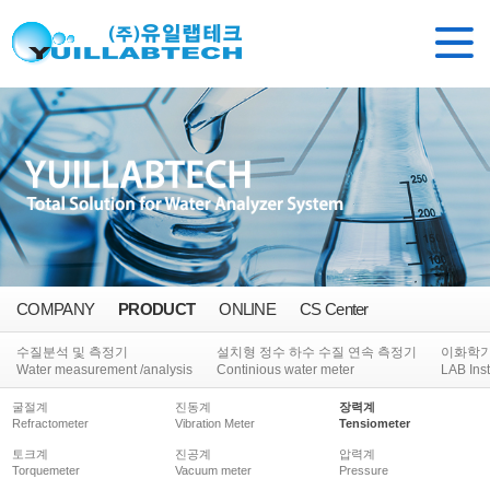
COMPANY
PRODUCT
ONLINE
CS Center
수질분석 및 측정기
설치형 정수 하수 수질 연속 측정기
이화학
Water measurement /analysis
Continious water meter
LAB Ins
굴절계
진동계
장력계
Refractometer
Vibration Meter
Tensiometer
토크계
진공계
압력계
Torquemeter
Vacuum meter
Pressure