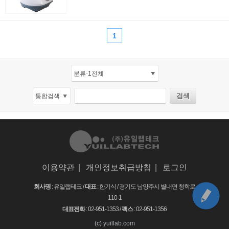
1
이용약관
|
개인정보취급방침
|
로그인
회사명
: 유일랩테크 /
대표
: 한기식 /
경기도 남양주시 별내면 청학로
110-1
대표전화
: 02-951-1353 /
팩스
: 02-951-1356
(c) yuillab.com