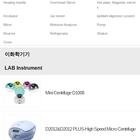
Heating mantle
Overhead Stirrer
Hot plate, Magnetic stirrer
s
Incubator
Jar-tester
kjeldahl digestion system
Mixer
Moisture Analyser
Pump
Reactor
Refrigerator
Shaker
Oven
이화학기기
LAB Instrument
Mini Centrifuge D1008
D2012&D2012 PLUS-High Speed Micro Centrifuge