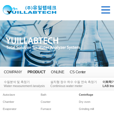
COMPANY
PRODUCT
ONLINE
CS Center
수질분석 및 측정기
설치형 정수 하수 수질 연속 측정기
이화학
Water measurement /analysis
Continious water meter
LAB Ins
Autoclave
Bath
Centrifuge
Chamber
Counter
Dry oven
Evaporator
Furnace
Grinding mill