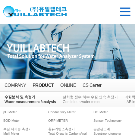
COMPANY
PRODUCT
ONLINE
CS Center
수질분석 및 측정기
설치형 정수 하수 수질 연속 측정기
이화
Water measurement /analysis
Continious water meter
LAB I
pH Meter
Conductivity Meter
DO Meter
BOD Meter
ORP METER
Sensor Technology
수질 다기능 측정기
총유기탄소측정기
분광광도계
Multi Meter
Total Organic Carbon Anal
Spectrophotometer