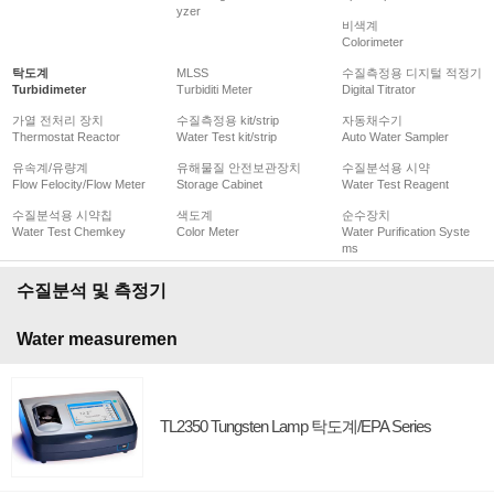
yzer
비색계
Colorimeter
탁도계
MLSS
수질측정용 디지털 적정기
Turbidimeter
Turbiditi Meter
Digital Titrator
가열 전처리 장치
수질측정용 kit/strip
자동채수기
Thermostat Reactor
Water Test kit/strip
Auto Water Sampler
유속계/유량계
유해물질 안전보관장치
수질분석용 시약
Flow Felocity/Flow Meter
Storage Cabinet
Water Test Reagent
수질분석용 시약칩
색도계
순수장치
Water Test Chemkey
Color Meter
Water Purification Syste
ms
수질분석 및 측정기
Water measuremen
TL2350 Tungsten Lamp 탁도계/EPA Series