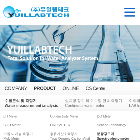
COMPANY
PRODUCT
ONLINE
CS Center
수질분석 및 측정기
설치형 정수 하수 수질 연속 측정기
이화
Water measurement /analysis
Continious water meter
LAB I
pH Meter
Conductivity Meter
DO Meter
BOD Meter
ORP METER
Sensor Technology
수질 다기능 측정기
총유기탄소측정기
분광광도계
Multi Meter
Total Organic Carbon Anal
Spectrophotometer