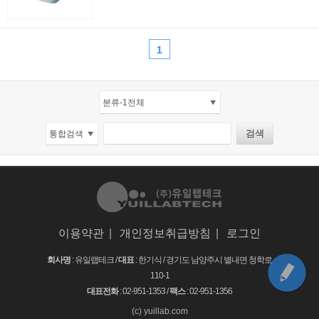
1
이용약관
|
개인정보취급방침
|
로그인
회사명
: 유일랩테크 /
대표
: 한기식 /
경기도 남양주시 별내면 청학로
110-1
대표전화
: 02-951-1353 /
팩스
: 02-951-1356
(c) yuillab.com