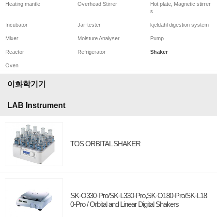
Heating mantle
Overhead Stirrer
Hot plate, Magnetic stirrer
s
Incubator
Jar-tester
kjeldahl digestion system
Mixer
Moisture Analyser
Pump
Reactor
Refrigerator
Shaker
Oven
이화학기기
LAB Instrument
TOS ORBITAL SHAKER
SK-O330-Pro/SK-L330-Pro,SK-O180-Pro/SK-L18
0-Pro / Orbital and Linear Digital Shakers