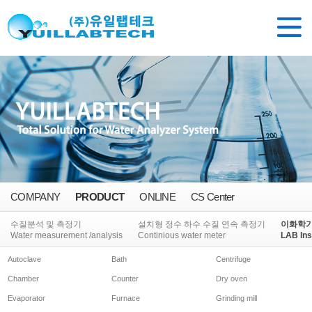
COMPANY
PRODUCT
ONLINE
CS Center
수질분석 및 측정기
설치형 정수 하수 수질 연속 측정기
이화학
Water measurement /analysis
Continious water meter
LAB Ins
Autoclave
Bath
Centrifuge
Chamber
Counter
Dry oven
Evaporator
Furnace
Grinding mill