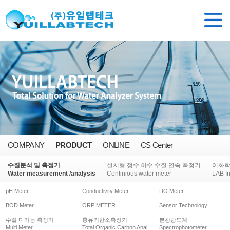
COMPANY
PRODUCT
ONLINE
CS Center
수질분석 및 측정기
설치형 정수 하수 수질 연속 측정기
이화
Water measurement /analysis
Continious water meter
LAB I
pH Meter
Conductivity Meter
DO Meter
BOD Meter
ORP METER
Sensor Technology
수질 다기능 측정기
총유기탄소측정기
분광광도계
Multi Meter
Total Organic Carbon Anal
Spectrophotometer