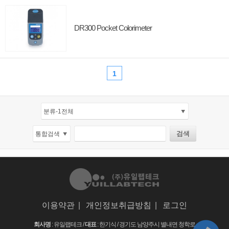
DR300 Pocket Colorimeter
1
이용약관
|
개인정보취급방침
|
로그인
회사명
: 유일랩테크 /
대표
: 한기식 /
경기도 남양주시 별내면 청학로