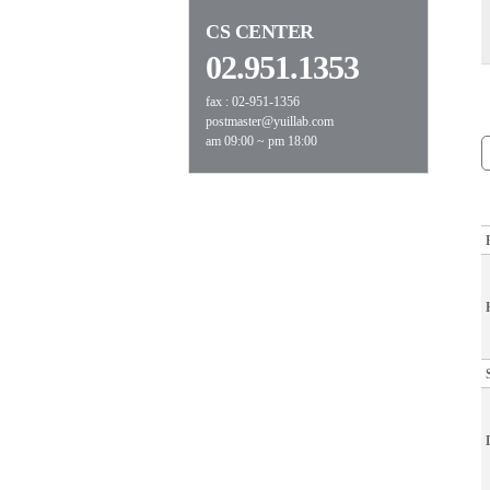
CS CENTER
02.951.1353
fax : 02-951-1356
postmaster@yuillab.com
am 09:00 ~ pm 18:00