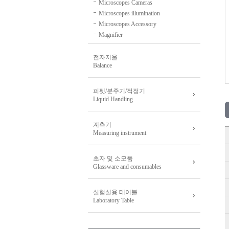
Microscopes Cameras
Microscopes illumination
Microscopes Accessory
Magnifier
전자저울
Balance
피펫/분주기/적정기
Liquid Handling
계측기
Measuring instrument
초자 및 소모품
Glassware and consumables
실험실용 테이블
Laboratory Table