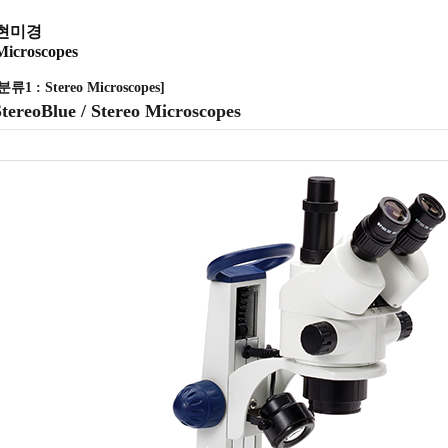
현미경
Microscopes
분류1 : Stereo Microscopes]
StereoBlue / Stereo Microscopes