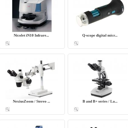
Nicolet iN10 Infrare...
Q-scope digital micr...
NexiusZoom / Stereo ...
B and B+ series / La...