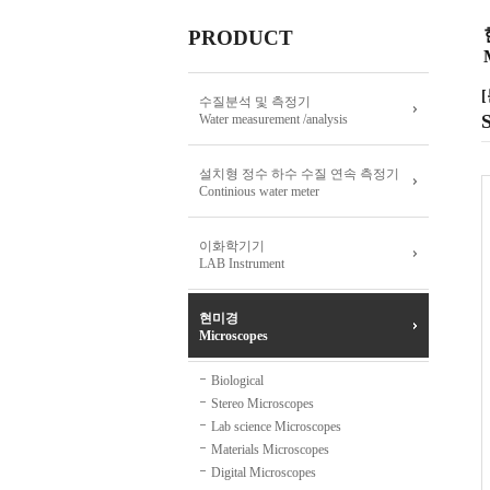
PRODUCT
[
수질분석 및 측정기
Water measurement /analysis
설치형 정수 하수 수질 연속 측정기
Continious water meter
이화학기기
LAB Instrument
현미경
Microscopes
Biological
Stereo Microscopes
Lab science Microscopes
Materials Microscopes
Digital Microscopes