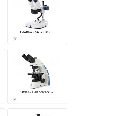
EduBlue / Stereo Mic...
Oxion / Lab Science ...