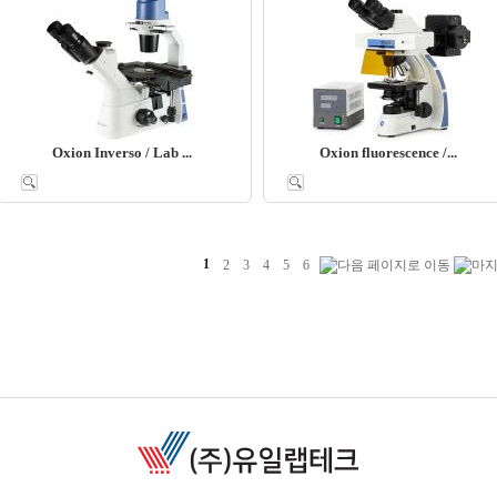
Oxion Inverso / Lab ...
Oxion fluorescence /...
1
2
3
4
5
6