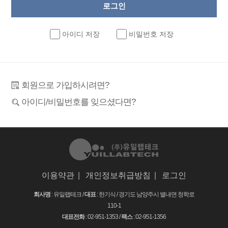
아이디 저장
비밀번호 저장
회원으로 가입하시려면?
아이디/비밀번호를 잊으셨다면?
이용약관
|
개인정보취급방침
|
로그인
회사명
: 유일랩테크 /
대표
: 한기식 /
경기도 남양주시 별내면 청학로
110-1
대표전화
: 02-951-1353 /
팩스
: 02-951-1356