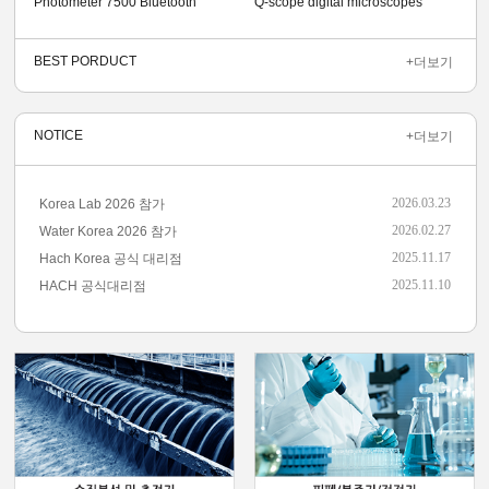
Photometer 7500 Bluetooth
Q-scope digital microscopes
BEST PORDUCT
+더보기
NOTICE
+더보기
2026.03.23
Korea Lab 2026 참가
2026.02.27
Water Korea 2026 참가
2025.11.17
Hach Korea 공식 대리점
2025.11.10
HACH 공식대리점