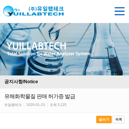
공지사항/Notice
유해화학물질 판매 허가증 발급
유일랩테크
|
2020-01-23
|
조회 5,225
글쓰기
목록