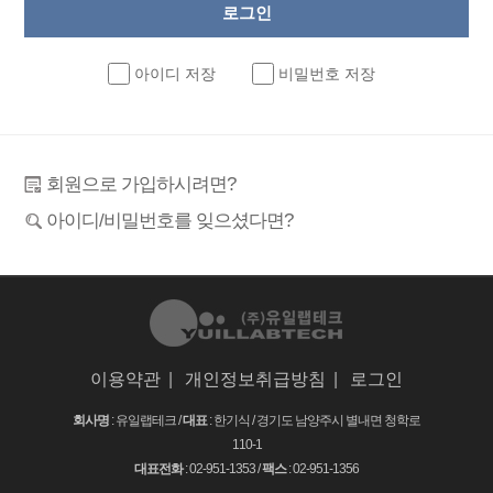
아이디 저장
비밀번호 저장
회원으로 가입하시려면?
아이디/비밀번호를 잊으셨다면?
이용약관
|
개인정보취급방침
|
로그인
회사명
: 유일랩테크 /
대표
: 한기식 /
경기도 남양주시 별내면 청학로
110-1
대표전화
: 02-951-1353 /
팩스
: 02-951-1356