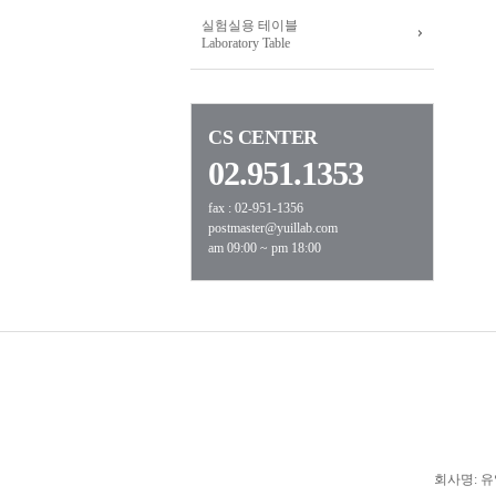
실험실용 테이블
Laboratory Table
CS CENTER
02.951.1353
fax : 02-951-1356
postmaster@yuillab.com
am 09:00 ~ pm 18:00
회사명: 유일