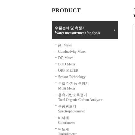
PRODUCT
수질분석 및 측정기
Water measurement /analysis
pH Meter
Conductivity Meter
DO Meter
BOD Meter
ORP METER
Sensor Technology
수질 다기능 측정기
Multi Meter
총유기탄소측정기
Total Organic Carbon Analyzer
분광광도계
Spectrophotometer
비색계
Colorimeter
탁도계
Turbidimeter