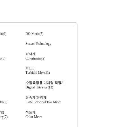
er(9)
DO Meter(7)
Sensor Technology
비색계
r(3)
Colorimeter(2)
MLSS
Turbiditi Meter(1)
수질측정용 디지털 적정기
Digital Titrator(13)
유속계/유량계
er(2)
Flow Felocity/Flow Meter
약칩
색도계
key(7)
Color Meter